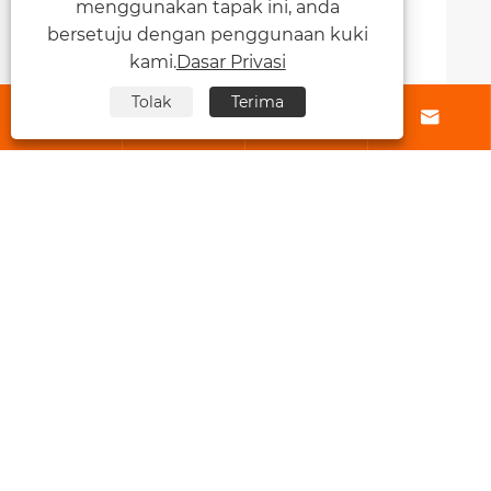
menggunakan tapak ini, anda
bersetuju dengan penggunaan kuki
kami.
Dasar Privasi
Tolak
Terima






Bagaimanakah Injap Semak Spring
Meningkatkan Kecekapan Sistem?
Lihat Lagi >>