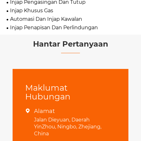
Injap Pengasingan Dan Tutup
Injap Khusus Gas
Automasi Dan Injap Kawalan
Injap Penapisan Dan Perlindungan
Hantar Pertanyaan
Maklumat
Hubungan
Alamat

Jalan Dieyuan, Daerah
YinZhou, Ningbo, Zhejiang,
China