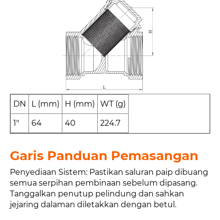
DN
L (mm)
H (mm)
WT (g)
1"
64
40
224.7
Garis Panduan Pemasangan
Penyediaan Sistem: Pastikan saluran paip dibuang
semua serpihan pembinaan sebelum dipasang.
Tanggalkan penutup pelindung dan sahkan
jejaring dalaman diletakkan dengan betul.