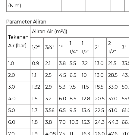
(N.m)
Parameter Aliran
Aliran Air (m³/j)
Tekanan
1
1
2
Air (bar)
1/2"
3/4"
1"
2"
3"
1/4"
1/2"
1/2"
1.0
0.9
2.1
3.8
5.5
7.2
13.0
21.5
33.5
2.0
1.1
2.5
4.5
6.5
10
13.0
28.5
43.0
3.0
1.32
2.9
5.3
7.5
11.5
18.5
33.0
50.0
4.0
1.5
3.2
6.0
8.5
12.8
20.5
37.0
55.5
5.0
1.7
3.56
6.5
9.5
13.4
22.5
41.0
61.0
6.0
1.8
3.8
7.0
10.3
15.3
24.3
44.3
66.3
7.0
1.9
4.08
7.5
11
16.3
26.0
47.6
71.0