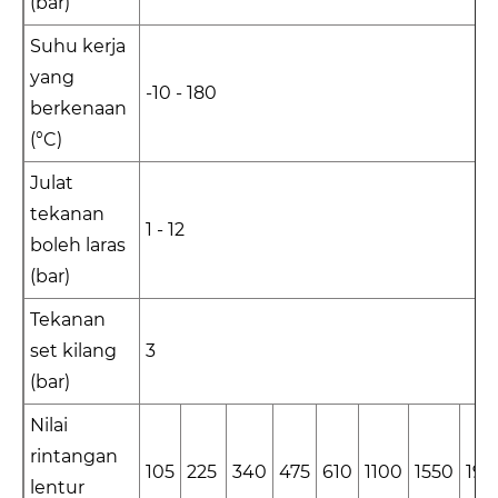
(bar)
Suhu kerja
yang
-10 - 180
berkenaan
(°C)
Julat
tekanan
1 - 12
boleh laras
(bar)
Tekanan
set kilang
3
(bar)
Nilai
rintangan
105
225
340
475
610
1100
1550
190
lentur