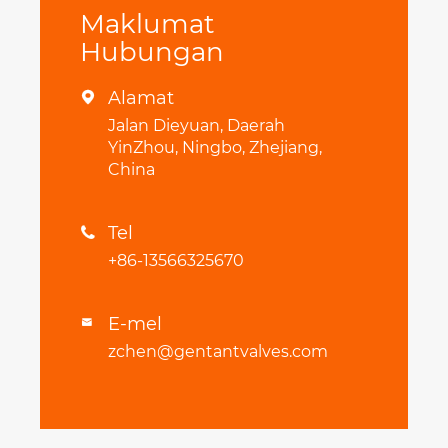
Maklumat
Hubungan
Alamat

Jalan Dieyuan, Daerah
YinZhou, Ningbo, Zhejiang,
China
Tel

+86-13566325670
E-mel

zchen@gentantvalves.com