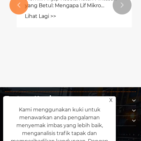
yang Betul: Mengapa Lif Mikro


Tertutup Terbaik untuk Rumah
Lihat Lagi >>
Tentang Kami
X
Produk
Kami menggunakan kuki untuk
menawarkan anda pengalaman
Hubungi Kami
menyemak imbas yang lebih baik,
IKUT KAMI
menganalisis trafik tapak dan