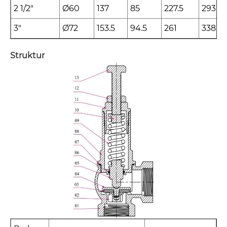
2 1/2"
Ø60
137
85
227.5
293.5
3"
Ø72
153.5
94.5
261
338
Struktur