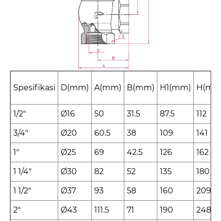
Spesifikasi
D(mm)
A(mm)
B(mm)
H1(mm)
H(mm
1/2"
Ø16
50
31.5
87.5
112
3/4"
Ø20
60.5
38
109
141
1"
Ø25
69
42.5
126
162
1 1/4"
Ø30
82
52
135
180
1 1/2"
Ø37
93
58
160
209
2"
Ø43
111.5
71
190
248