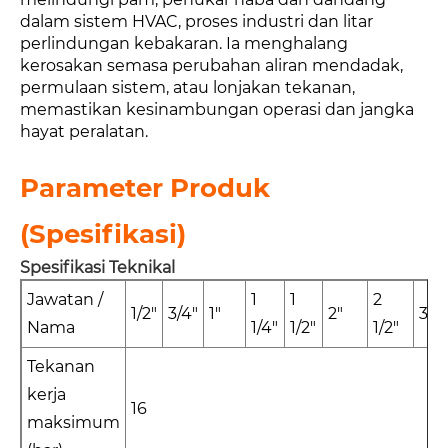
dalam sistem HVAC, proses industri dan litar
perlindungan kebakaran. Ia menghalang
kerosakan semasa perubahan aliran mendadak,
permulaan sistem, atau lonjakan tekanan,
memastikan kesinambungan operasi dan jangka
hayat peralatan.
Parameter Produk
(Spesifikasi)
Spesifikasi Teknikal
Jawatan /
1
1
2
1/2"
3/4"
1"
2"
3"
Nama
1/4"
1/2"
1/2"
Tekanan
kerja
16
maksimum