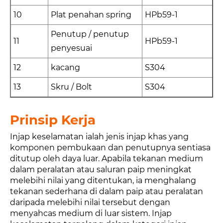
10
Plat penahan spring
HPb59-1
Penutup / penutup
11
HPb59-1
penyesuai
12
kacang
S304
13
Skru / Bolt
S304
Prinsip Kerja
Injap keselamatan ialah jenis injap khas yang
komponen pembukaan dan penutupnya sentiasa
ditutup oleh daya luar. Apabila tekanan medium
dalam peralatan atau saluran paip meningkat
melebihi nilai yang ditentukan, ia menghalang
tekanan sederhana di dalam paip atau peralatan
daripada melebihi nilai tersebut dengan
menyahcas medium di luar sistem. Injap