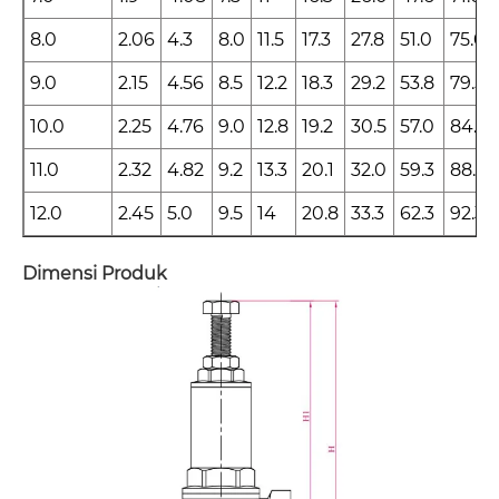
8.0
2.06
4.3
8.0
11.5
17.3
27.8
51.0
75.0
9.0
2.15
4.56
8.5
12.2
18.3
29.2
53.8
79.5
10.0
2.25
4.76
9.0
12.8
19.2
30.5
57.0
84.3
11.0
2.32
4.82
9.2
13.3
20.1
32.0
59.3
88.5
12.0
2.45
5.0
9.5
14
20.8
33.3
62.3
92.3
Dimensi Produk