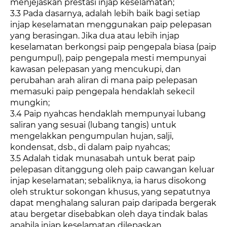
menjejaskan prestasi injap keselamatan;
3.3 Pada dasarnya, adalah lebih baik bagi setiap
injap keselamatan menggunakan paip pelepasan
yang berasingan. Jika dua atau lebih injap
keselamatan berkongsi paip pengepala biasa (paip
pengumpul), paip pengepala mesti mempunyai
kawasan pelepasan yang mencukupi, dan
perubahan arah aliran di mana paip pelepasan
memasuki paip pengepala hendaklah sekecil
mungkin;
3.4 Paip nyahcas hendaklah mempunyai lubang
saliran yang sesuai (lubang tangis) untuk
mengelakkan pengumpulan hujan, salji,
kondensat, dsb., di dalam paip nyahcas;
3.5 Adalah tidak munasabah untuk berat paip
pelepasan ditanggung oleh paip cawangan keluar
injap keselamatan; sebaliknya, ia harus disokong
oleh struktur sokongan khusus, yang sepatutnya
dapat menghalang saluran paip daripada bergerak
atau bergetar disebabkan oleh daya tindak balas
apabila injap keselamatan dilepaskan.