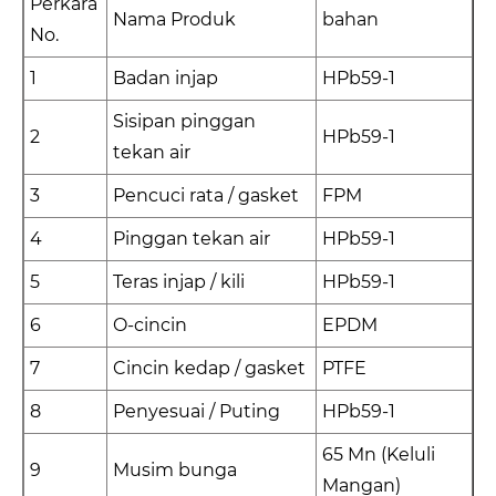
Perkara
Nama Produk
bahan
No.
1
Badan injap
HPb59-1
Sisipan pinggan
2
HPb59-1
tekan air
3
Pencuci rata / gasket
FPM
4
Pinggan tekan air
HPb59-1
5
Teras injap / kili
HPb59-1
6
O-cincin
EPDM
7
Cincin kedap / gasket
PTFE
8
Penyesuai / Puting
HPb59-1
65 Mn (Keluli
9
Musim bunga
Mangan)