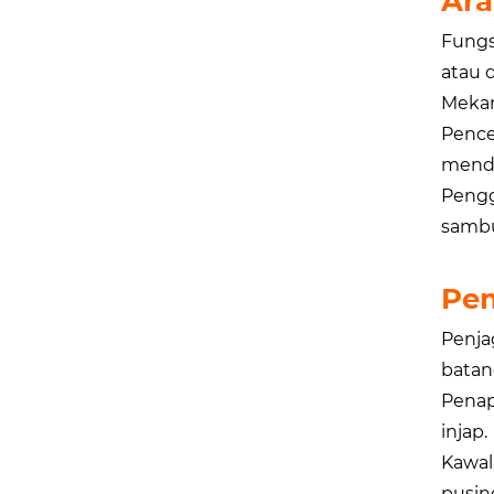
Ara
Fungs
atau 
Mekan
Pence
menda
Pengg
sambu
Pem
Penja
batang
Penap
injap.
Kawal
pusin