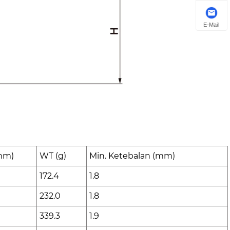
E-Mail
mm)
WT (g)
Min. Ketebalan (mm)
172.4
1.8
232.0
1.8
339.3
1.9