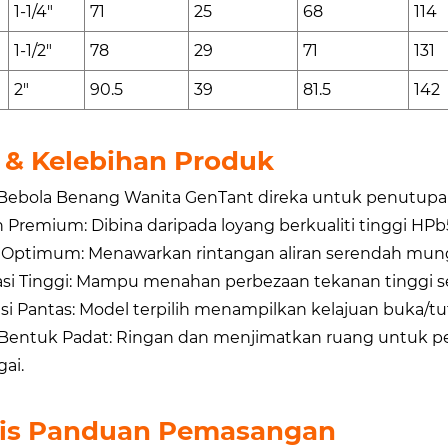
1-1/4"
71
25
68
114
1-1/2"
78
29
71
131
2"
90.5
39
81.5
142
i & Kelebihan Produk
 Bebola Benang Wanita GenTant direka untuk penutupan 
 Premium: Dibina daripada loyang berkualiti tinggi HPb
n Optimum: Menawarkan rintangan aliran serendah mungk
asi Tinggi: Mampu menahan perbezaan tekanan tinggi 
si Pantas: Model terpilih menampilkan kelajuan buka/tut
Bentuk Padat: Ringan dan menjimatkan ruang untuk p
ai.
is Panduan Pemasangan