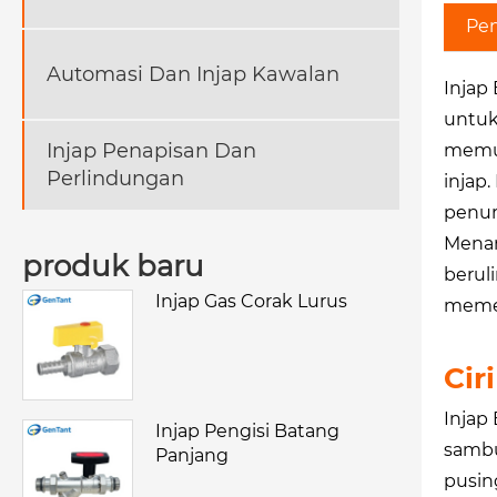
Pe
Automasi Dan Injap Kawalan
Injap
untuk
Injap Penapisan Dan
memul
Perlindungan
injap
penur
Menam
produk baru
berul
Injap Gas Corak Lurus
memer
Cir
Injap
Injap Pengisi Batang
sambu
Panjang
pusin