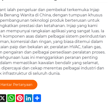
nt ialah pengeluar dan pembekal terkemuka Injap
la Benang Wanita di China, dengan tumpuan khusus
 pembangunan teknologi produk berterusan untuk
gkatkan prestasi dan ketahanan. Injap yang kami
kan mempunyai rangkaian aplikasi yang sangat luas. Ia
h komponen asas dalam pelbagai sistem perindustrian
man, komersial dan ringan, yang biasa ditemui dalam
aian paip dan bekalan air, peralatan HVAC, talian gas,
m pengairan dan pelbagai persediaan peralatan proses.
ehgunaan luas ini menggariskan peranan penting
 dalam memastikan kawalan bendalir yang selamat,
 dipercayai dan cekap merentas pelbagai industri dan
k infrastruktur di seluruh dunia.
Hantar Pertanyaan
acebook
X
WhatsApp
Pinterest
LinkedIn
Share