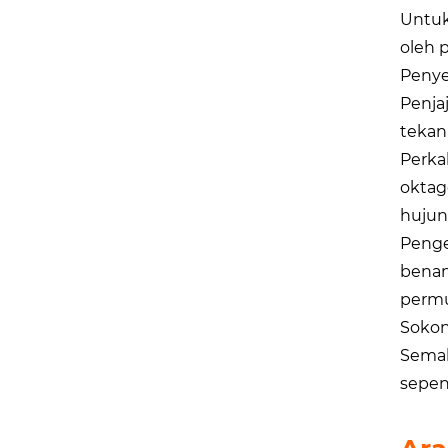
Untuk
oleh 
Penye
Penja
tekan
Perka
oktag
hujun
Penge
benan
permu
Sokon
Semak
sepen