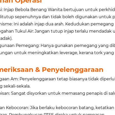
han Operasi
i: Injap Bebola Benang Wanita bertujuan untuk perkhid
ditutup sepenuhnya dan tidak boleh digunakan untuk pen
isme: Ini adalah injap dua arah. Kedudukan pemegang 
gahan Tukul Air: Jangan tutup injap terlalu mendadak 
dak).
unaan Pemegang: Hanya gunakan pemegang yang dibek
ngan untuk meningkatkan leverage, kerana tork yang
eriksaan & Penyelenggaraan
gaan Am: Penyelenggaraan tetap biasanya tidak diperl
 sekali-sekala.
isan: Sangat disyorkan untuk memasang penapis di s
an Kebocoran: Jika berlaku kebocoran batang, ketatka
gan. Pembungkusan PTFE direka untuk pampasan.