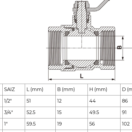
SAIZ
L (mm)
B (mm)
H (mm)
D (
1/2"
51
12
44
86
3/4"
52.5
15
49.5
91
1"
59.5
19
56
102