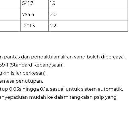
541.7
1.9
754.4
2.0
1201.3
2.2
pantas dan pengaktifan aliran yang boleh dipercayai.
59-1 (Standard Kebangsaan).
in (sifar berkesan).
semasa penutupan.
up 0.05s hingga 0.1s, sesuai untuk sistem automatik.
enyepaduan mudah ke dalam rangkaian paip yang