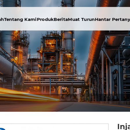
ah
Tentang Kami
Produk
Berita
Muat Turun
Hantar Pertan
In