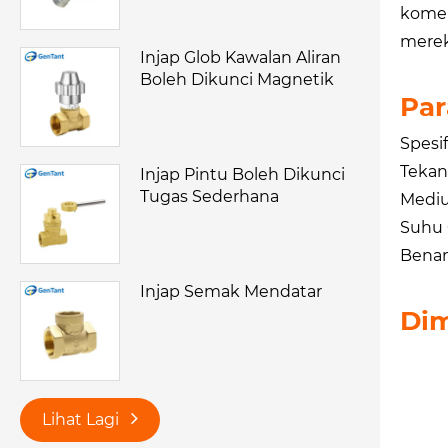
komer
merek
Injap Glob Kawalan Aliran
Boleh Dikunci Magnetik
Par
Spesif
Tekan
Injap Pintu Boleh Dikunci
Tugas Sederhana
Mediu
Suhu O
Benan
Injap Semak Mendatar
Dim
Lihat Lagi