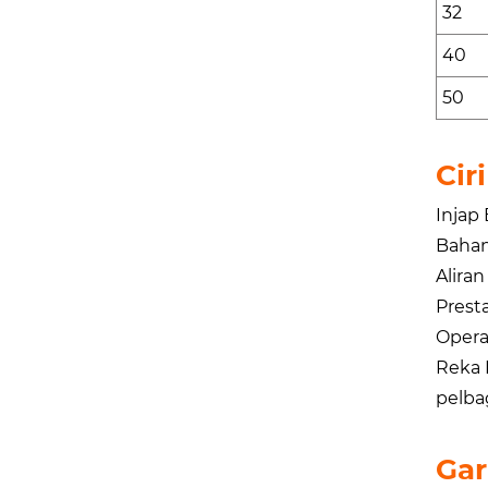
32
40
50
Cir
Injap
Bahan
Alira
Prest
Opera
Reka 
pelbag
Gar