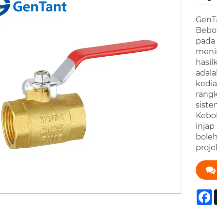
GenTa
Bebo
pada
menin
hasil
adala
kedia
rangk
siste
Kebol
injap
boleh
proje
F