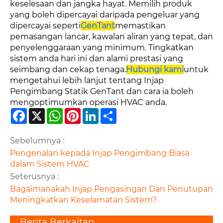
keselesaan dan jangka hayat. Memilih produk
yang boleh dipercayai daripada pengeluar yang
dipercayai seperti
GenTant
memastikan
pemasangan lancar, kawalan aliran yang tepat, dan
penyelenggaraan yang minimum. Tingkatkan
sistem anda hari ini dan alami prestasi yang
seimbang dan cekap tenaga.
Hubungi kami
untuk
mengetahui lebih lanjut tentang Injap
Pengimbang Statik GenTant dan cara ia boleh
mengoptimumkan operasi HVAC anda.
Facebook
X
WhatsApp
Pinterest
LinkedIn
Share
Sebelumnya :
Pengenalan kepada Injap Pengimbang Biasa
dalam Sistem HVAC
Seterusnya :
Bagaimanakah Injap Pengasingan Dan Penutupan
Meningkatkan Keselamatan Sistem?
Berita Berkaitan