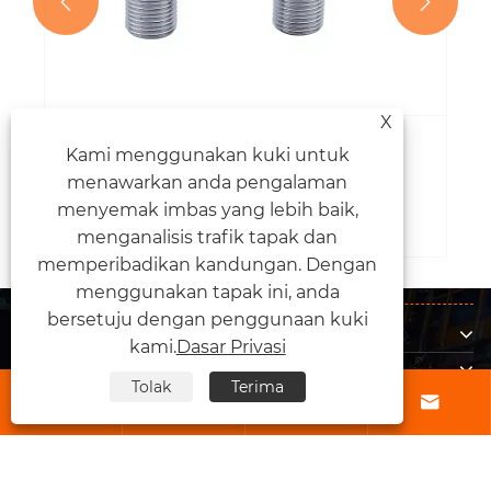


X
Kami menggunakan kuki untuk
Bagaimanakah Injap Khusus Gas
Meningkatkan Keselamatan dan
menawarkan anda pengalaman
Kecekapan?
menyemak imbas yang lebih baik,
Lihat Lagi >>
menganalisis trafik tapak dan
memperibadikan kandungan. Dengan
menggunakan tapak ini, anda
bersetuju dengan penggunaan kuki
Tentang Kami
kami.
Dasar Privasi
Produk
Tolak
Terima
Hubungi Kami




IKUT KAMI